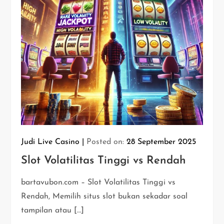
Judi Live Casino
Posted on:
28 September 2025
Slot Volatilitas Tinggi vs Rendah
bartavubon.com – Slot Volatilitas Tinggi vs
Rendah, Memilih situs slot bukan sekadar soal
tampilan atau […]