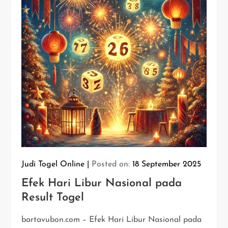
Judi Togel Online
Posted on:
18 September 2025
Efek Hari Libur Nasional pada
Result Togel
bartavubon.com – Efek Hari Libur Nasional pada