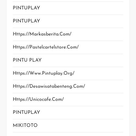
PINTUPLAY
PINTUPLAY
Https://markasberita.com/
Https://pastelcartelstore.com/
PINTU PLAY
Https://www.pintuplay.org/
Https://desawisatabenteng.com/
Https://unicocafe.com/
PINTUPLAY
MIKITOTO