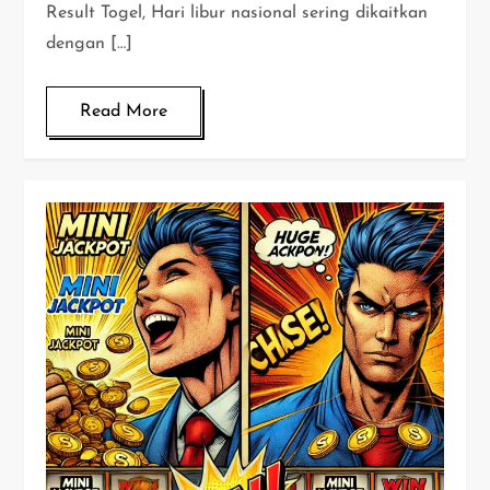
Result Togel, Hari libur nasional sering dikaitkan
dengan […]
Read More