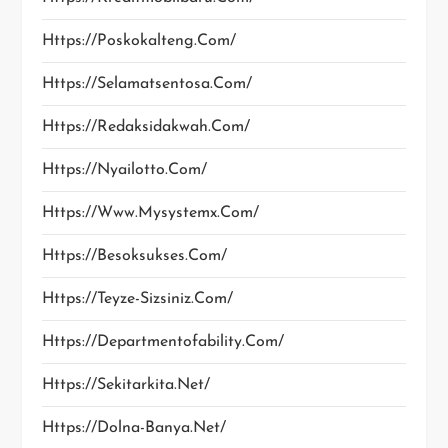
Https://poskokalteng.com/
Https://selamatsentosa.com/
Https://redaksidakwah.com/
Https://nyailotto.com/
Https://www.mysystemx.com/
Https://besoksukses.com/
Https://teyze-Sizsiniz.com/
Https://departmentofability.com/
Https://sekitarkita.net/
Https://dolna-Banya.net/