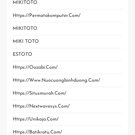
MIKITOTO
Https://permatakomputer.com/
MIKITOTO
MIKI TOTO
ESTOTO
Https://oozabi.com/
Https://www.nuocuongbinhduong.com/
Https://situsmurah.com/
Https://nextwavesys.com/
Https://unikaja.com/
Https://batikratu.com/