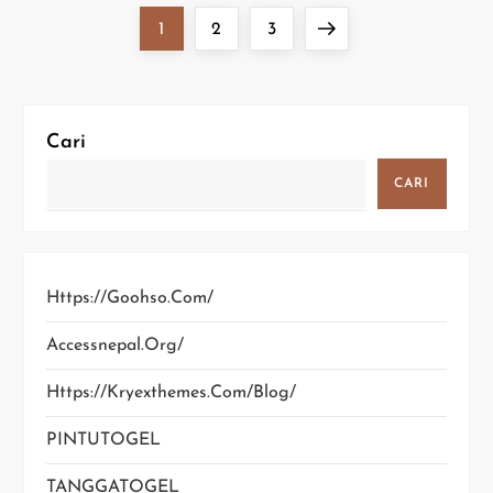
P
Page
Page
Page
Next
1
2
3
a
page
g
Cari
i
CARI
n
a
Https://goohso.com/
s
Accessnepal.org/
i
Https://kryexthemes.com/blog/
p
PINTUTOGEL
o
TANGGATOGEL