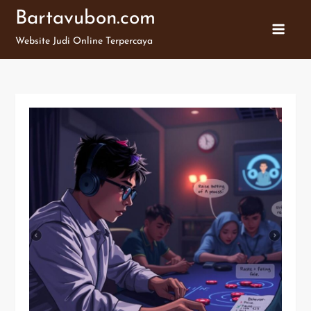
Skip
Bartavubon.com
to
Website Judi Online Terpercaya
content