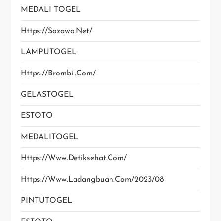
MEDALI TOGEL
Https://sozawa.net/
LAMPUTOGEL
Https://brombil.com/
GELASTOGEL
ESTOTO
MEDALITOGEL
Https://www.detiksehat.com/
Https://www.ladangbuah.com/2023/08
PINTUTOGEL