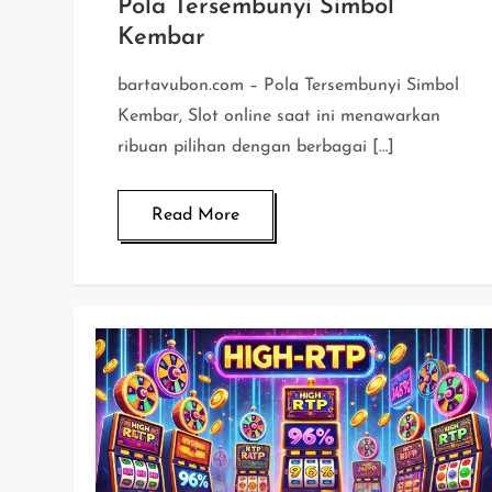
Pola Tersembunyi Simbol
Kembar
bartavubon.com – Pola Tersembunyi Simbol
Kembar, Slot online saat ini menawarkan
ribuan pilihan dengan berbagai […]
Read More