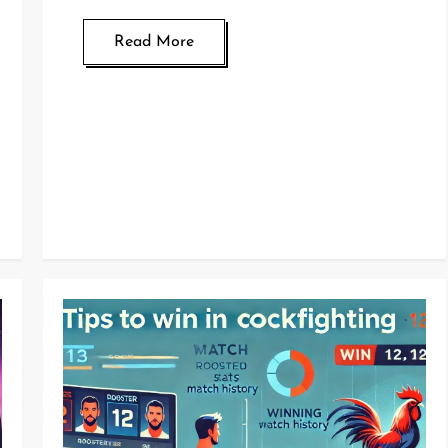
Read More