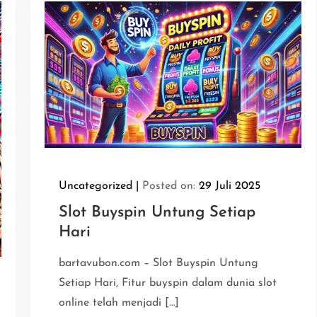
Uncategorized
Posted on:
29 Juli 2025
Slot Buyspin Untung Setiap
Hari
bartavubon.com – Slot Buyspin Untung
Setiap Hari, Fitur buyspin dalam dunia slot
online telah menjadi […]