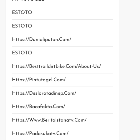
ESTOTO
ESTOTO
Https://dunialiputan.com/
ESTOTO
Https://besttraildirtbike.com/about-Us/
Https://pintutogel.com/
Https://desloratadinep.com/
Https://bacafakta.com/
Https://www.beritaistanatv.com/
Https://padasukatv.com/