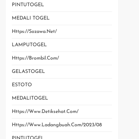
PINTUTOGEL
MEDALI TOGEL
Https://sozawa.net/
LAMPUTOGEL
Https://brombil.com/
GELASTOGEL
ESTOTO
MEDALITOGEL
Https://www.detiksehat.com/
Https://www.ladangbuah.com/2023/08
PINTUTOGEL