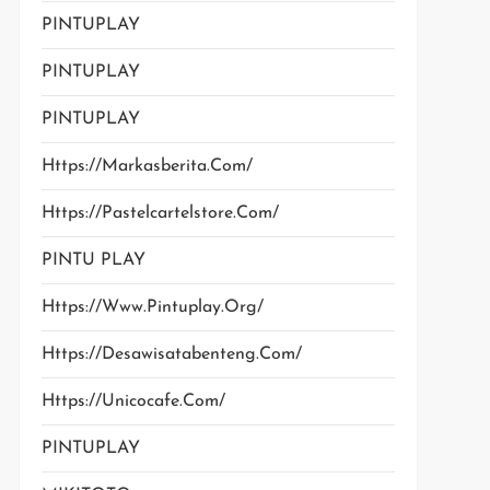
PINTUPLAY
PINTUPLAY
PINTUPLAY
Https://markasberita.com/
Https://pastelcartelstore.com/
PINTU PLAY
Https://www.pintuplay.org/
Https://desawisatabenteng.com/
Https://unicocafe.com/
PINTUPLAY