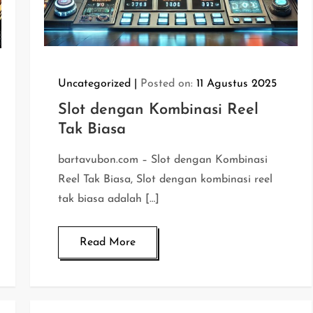
Uncategorized
Posted on:
11 Agustus 2025
Slot dengan Kombinasi Reel
Tak Biasa
bartavubon.com – Slot dengan Kombinasi
Reel Tak Biasa, Slot dengan kombinasi reel
tak biasa adalah […]
Read More