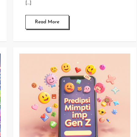
[…]
Read More