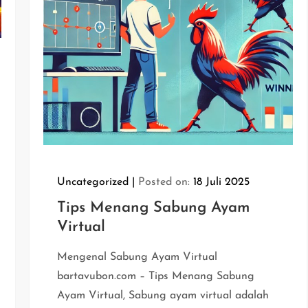
Uncategorized
Posted on:
18 Juli 2025
Tips Menang Sabung Ayam
Virtual
Mengenal Sabung Ayam Virtual
bartavubon.com – Tips Menang Sabung
Ayam Virtual, Sabung ayam virtual adalah