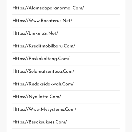
Https://alamedaparanormal.com/
Https://www.bacaterus.net/
Https://linkmozi.net/
Https://kreditmobilbaru.com/
Https://poskokalteng.com/
Https://selamatsentosa.com/
Https://redaksidakwah.com/
Https://nyailotto.com/
Https://www.mysystemx.com/
Https://besoksukses.com/