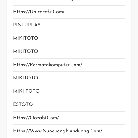
Https://unicocafe.com/
PINTUPLAY
MIKITOTO
MIKITOTO
Https://permatakomputer.com/
MIKITOTO
MIKI TOTO
ESTOTO
Https://oozabi.com/
Https://www.nuocuongbinhduong.com/