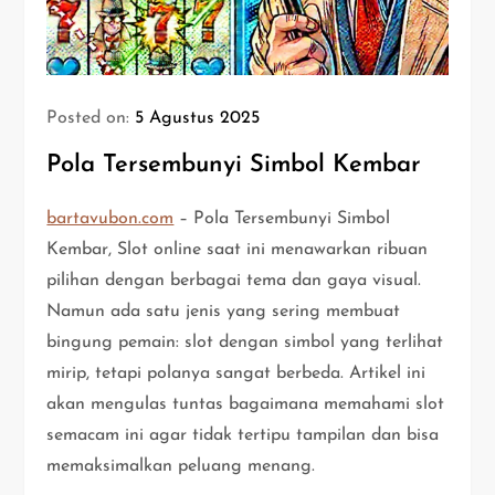
Posted on:
5 Agustus 2025
Pola Tersembunyi Simbol Kembar
bartavubon.com
– Pola Tersembunyi Simbol
Kembar, Slot online saat ini menawarkan ribuan
pilihan dengan berbagai tema dan gaya visual.
Namun ada satu jenis yang sering membuat
bingung pemain: slot dengan simbol yang terlihat
mirip, tetapi polanya sangat berbeda. Artikel ini
akan mengulas tuntas bagaimana memahami slot
semacam ini agar tidak tertipu tampilan dan bisa
memaksimalkan peluang menang.