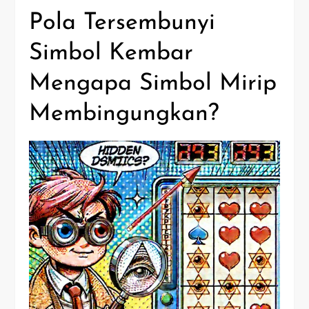
Pola Tersembunyi
Simbol Kembar
Mengapa Simbol Mirip
Membingungkan?