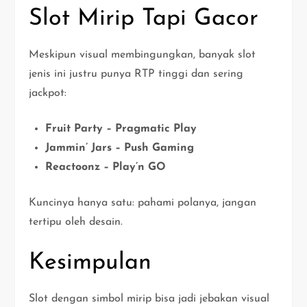
Slot Mirip Tapi Gacor
Meskipun visual membingungkan, banyak slot
jenis ini justru punya RTP tinggi dan sering
jackpot:
Fruit Party – Pragmatic Play
Jammin’ Jars – Push Gaming
Reactoonz – Play’n GO
Kuncinya hanya satu: pahami polanya, jangan
tertipu oleh desain.
Kesimpulan
Slot dengan simbol mirip bisa jadi jebakan visual