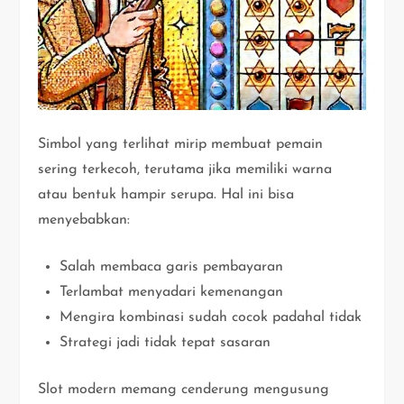
Simbol yang terlihat mirip membuat pemain
sering terkecoh, terutama jika memiliki warna
atau bentuk hampir serupa. Hal ini bisa
menyebabkan:
Salah membaca garis pembayaran
Terlambat menyadari kemenangan
Mengira kombinasi sudah cocok padahal tidak
Strategi jadi tidak tepat sasaran
Slot modern memang cenderung mengusung