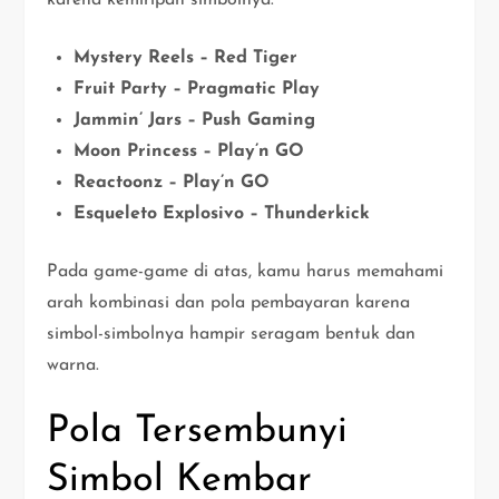
karena kemiripan simbolnya:
Mystery Reels – Red Tiger
Fruit Party – Pragmatic Play
Jammin’ Jars – Push Gaming
Moon Princess – Play’n GO
Reactoonz – Play’n GO
Esqueleto Explosivo – Thunderkick
Pada game-game di atas, kamu harus memahami
arah kombinasi dan pola pembayaran karena
simbol-simbolnya hampir seragam bentuk dan
warna.
Pola Tersembunyi
Simbol Kembar