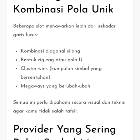
Kombinasi Pola Unik
Beberapa slot menawarkan lebih dari sekadar
garis lurus:
Kombinasi diagonal silang
Bentuk zig-zag atau pola U
Cluster wins (kumpulan simbol yang
bersentuhan)
Megaways yang berubah-ubah
Semua ini perlu dipahami secara visual dan teknis
agar kamu tidak salah tafsir.
Provider Yang Sering