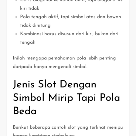
Garis diagonal ke kanan aktif, tapi diagonal ke
kiri tidak
Pola tengah aktif, tapi simbol atas dan bawah
tidak dihitung
Kombinasi harus disusun dari kiri, bukan dari
tengah
Inilah mengapa pemahaman pola lebih penting
daripada hanya mengenali simbol.
Jenis Slot Dengan
Simbol Mirip Tapi Pola
Beda
Berikut beberapa contoh slot yang terlihat menipu