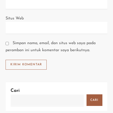
Situs Web
Simpan nama, email, dan situs web saya pada
peramban ini untuk komentar saya berikutnya.
Cari
CARI