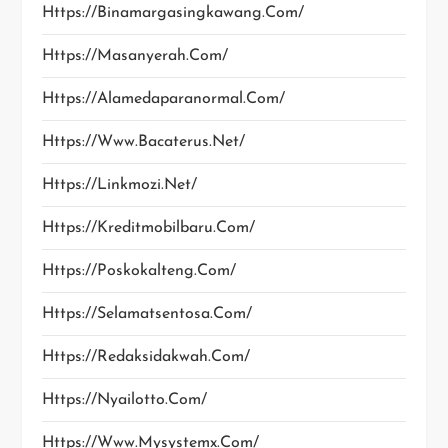
Https://binamargasingkawang.com/
Https://masanyerah.com/
Https://alamedaparanormal.com/
Https://www.bacaterus.net/
Https://linkmozi.net/
Https://kreditmobilbaru.com/
Https://poskokalteng.com/
Https://selamatsentosa.com/
Https://redaksidakwah.com/
Https://nyailotto.com/
Https://www.mysystemx.com/