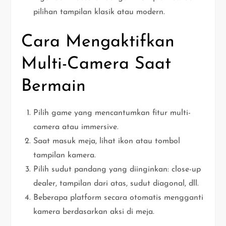
pilihan tampilan klasik atau modern.
Cara Mengaktifkan
Multi-Camera Saat
Bermain
Pilih game yang mencantumkan fitur multi-
camera atau immersive.
Saat masuk meja, lihat ikon atau tombol
tampilan kamera.
Pilih sudut pandang yang diinginkan: close-up
dealer, tampilan dari atas, sudut diagonal, dll.
Beberapa platform secara otomatis mengganti
kamera berdasarkan aksi di meja.