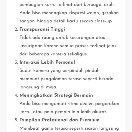
pembagian kartu terlihat dari berbagai arah.
Anda bisa menangkap ekspresi wajah, gerakan
tangan, hingga detail kartu secara close-up.
Transparansi Tinggi
Tidak ada ruang untuk kecurangan atau
kecurigaan karena semua proses terlihat jelas
dari beberapa kamera sekaligus.
Interaksi Lebih Personal
Sudut kamera yang berpindah-pindah
membuat pengalaman terasa seperti berada
langsung di meja.
Meningkatkan Strategi Bermain
Anda bisa mengamati ritme dealer, pergerakan
kartu, atau pola pemain lain lebih akurat.
Tampilan Profesional dan Premium
Membuat game terasa seperti siaran langsung