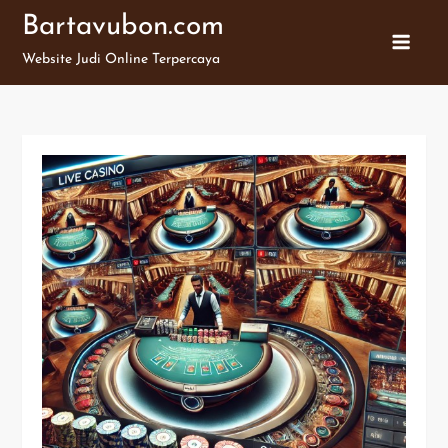
Skip
Bartavubon.com
to
Website Judi Online Terpercaya
content