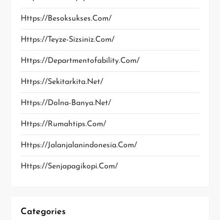
Https://besoksukses.com/
Https://teyze-Sizsiniz.com/
Https://departmentofability.com/
Https://sekitarkita.net/
Https://dolna-Banya.net/
Https://rumahtips.com/
Https://jalanjalanindonesia.com/
Https://senjapagikopi.com/
Categories