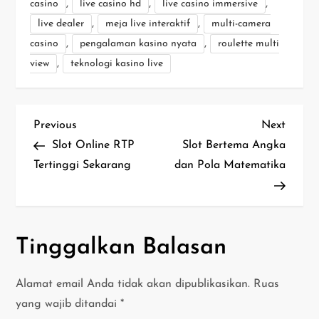
,
,
,
casino
live casino hd
live casino immersive
,
,
live dealer
meja live interaktif
multi-camera
,
,
casino
pengalaman kasino nyata
roulette multi
,
view
teknologi kasino live
N
Previous
Next
Previous
Next
Post
Post
Slot Online RTP
Slot Bertema Angka
a
Tertinggi Sekarang
dan Pola Matematika
v
i
Tinggalkan Balasan
g
a
Alamat email Anda tidak akan dipublikasikan.
Ruas
yang wajib ditandai
*
s