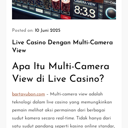
Posted on:
10 Juni 2025
Live Casino Dengan Multi-Camera
View
Apa Itu Multi-Camera
View di Live Casino?
bartavubon.com
– Multi-camera view adalah
teknologi dalam live casino yang memungkinkan
pemain melihat aksi permainan dari berbagai
sudut kamera secara real-time. Tidak hanya dari
satu sudut pandang seperti kasino online standar,