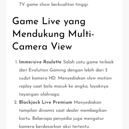
TV game show berkualitas tinggi.
Game Live yang
Mendukung Multi-
Camera View
Immersive Roulette
Salah satu game terbaik
dari Evolution Gaming dengan lebih dari 5
sudut kamera HD. Menyediakan slow motion
replay saat bola masuk ke angka, layaknya
tayangan olahraga.
Blackjack Live Premium
Menyediakan
tampilan dinamis saat dealer membagikan
kartu. Beberapa penyedia juga mengatur
kamera berdasarkan aksi tertentu.